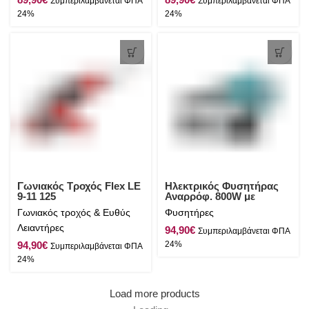
Γωνιακός Τροχός Flex LE
Ηλεκτρικός Φυσητήρας
9-11 125
Αναρρόφ. 800W με
Ρύθμιση Έντασης Total
Γωνιακός τροχός & Ευθύς
Φυσητήρες
Λειαντήρες
€
€
Load more products