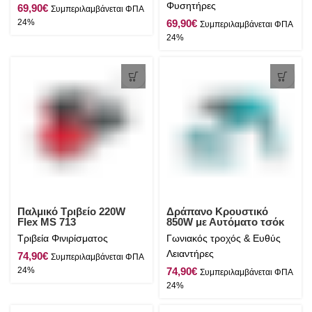
Φυσητήρες
€
€
Παλμικό Τριβείο 220W
Δράπανο Κρουστικό
Flex MS 713
850W με Αυτόματο τσόκ
13mm Total
Τριβεία Φινιρίσματος
Γωνιακός τροχός & Ευθύς
Λειαντήρες
€
€