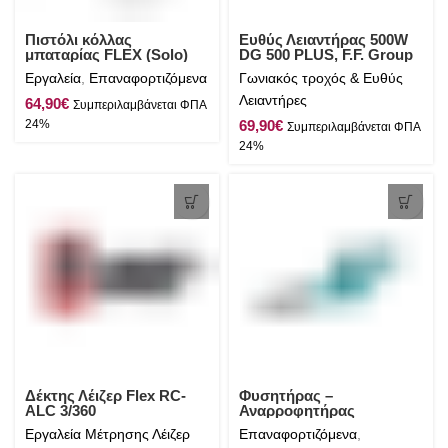
Πιστόλι κόλλας
Ευθύς Λειαντήρας 500W
μπαταρίας FLEX (Solo)
DG 500 PLUS, F.F. Group
GG 200 18
Εργαλεία
,
Επαναφορτιζόμενα
Γωνιακός τροχός & Ευθύς
Λειαντήρες
€
€
Δέκτης Λέιζερ Flex RC-
Φυσητήρας –
ALC 3/360
Αναρροφητήρας
Μπαταρίας Λιθίου 20V
Εργαλεία Μέτρησης Λέιζερ
Επαναφορτιζόμενα
,
Total