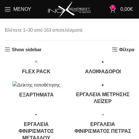
0
ΜΕΝΟΎ
0,00
€
Sorted
Βλέπετε 1–30 από 163 αποτελέσματα
by
price:
Show sidebar
Φίλτρα
low
to
high
FLEX PACK
ΑΛΟΙΦΑΔΌΡΟΙ
ΕΡΓΑΛΕΊΑ ΜΈΤΡΗΣΗΣ
ΕΞΑΡΤΉΜΑΤΑ
ΛΈΙΖΕΡ
ΕΡΓΑΛΕΊΑ
ΕΡΓΑΛΕΊΑ
ΦΙΝΙΡΊΣΜΑΤΟΣ
ΦΙΝΙΡΊΣΜΑΤΟΣ ΠΈΤΡΑΣ
ΜΕΤΆΛΛΟΥ